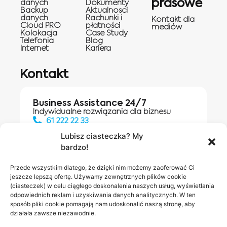
prasowe
danych
Dokumenty
Backup
Aktualnosci
danych
Rachunki i
Kontakt dla
Cloud PRO
płatności
mediów
Kolokacja
Case Study
Telefonia
Blog
Internet
Kariera
Kontakt
Business Assistance 24/7
Indywidualne rozwiązania dla biznesu
61 222 22 33
Lubisz ciasteczka? My
bardzo!
Działania digitalowe:
61 448 20 30
Przede wszystkim dlatego, że dzięki nim możemy zaoferować Ci
jeszcze lepszą ofertę. Używamy zewnętrznych plików cookie
(ciasteczek) w celu ciągłego doskonalenia naszych usług, wyświetlania
odpowiednich reklam i uzyskiwania danych analitycznych. W ten
Salony INEA
Napisz do
sposób pliki cookie pomagają nam udoskonalić naszą stronę, aby
działała zawsze niezawodnie.
nas