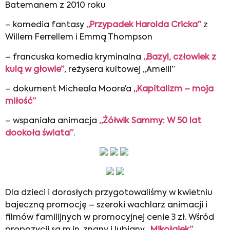
Batemanem z 2010 roku
– komedia fantasy
„Przypadek Harolda Cricka”
z
Willem Ferrellem i Emmą Thompson
– francuska komedia kryminalna
„Bazyl, człowiek z
kulą w głowie”
, reżysera kultowej „Amelii”
– dokument Micheala Moore’a
„Kapitalizm – moja
miłość”
– wspaniała animacja
„Żółwik Sammy: W 50 lat
dookoła świata”
.
Dla dzieci i dorosłych przygotowaliśmy w kwietniu
bajeczną promocję – szeroki wachlarz animacji i
filmów familijnych w promocyjnej cenie 3 zł. Wśród
propozycji są m.in. znany i lubiany
„Mikołajek”
,