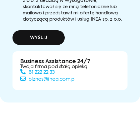
z o.o. z siedzibą w Wysogotowie,
skontaktował się ze mną telefonicznie lub
mailowo i przedstawił mi ofertę handlową
dotyczącą produktów i usług INEA sp. z o.o.
WYŚLIJ
Business Assistance 24/7
Twoja firma pod stałą opieką
61 222 22 33
biznes@inea.com.pl