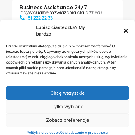
Business Assistance 24/7
Indywidualne rozwiązania dla biznesu
61 222 22 33
Lubisz ciasteczka? My
bardzo!
Działania digitalowe:
61 448 20 30
Przede wszystkim dlatego, że dzięki nim możemy zaoferować Ci
jeszcze lepszą ofertę. Używamy zewnętrznych plików cookie
(ciasteczek) w celu ciągłego doskonalenia naszych usług, wyświetlania
odpowiednich reklam i uzyskiwania danych analitycznych. W ten
Salony INEA
Napisz do
sposób pliki cookie pomagają nam udoskonalić naszą stronę, aby
działała zawsze niezawodnie.
nas
Chcę wszystkie
Tylko wybrane
Zobacz preferencje
Polityka prywatności
RODO w INEA
Bezpieczeństwo
Polityka ciasteczek
Oświadczenie o prywatności
Obserwuj nas