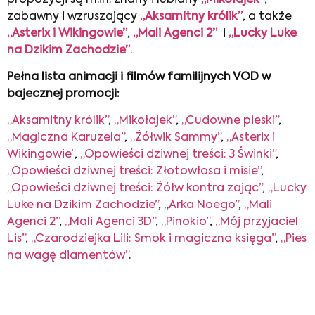
zabawny i wzruszający
„Aksamitny królik”
, a także
„Asterix i Wikingowie”
,
„Mali Agenci 2”
i
„Lucky Luke
na Dzikim Zachodzie”
.
Pełna lista animacji i filmów familijnych VOD w
bajecznej promocji:
„Aksamitny królik”
,
„Mikołajek”
,
„Cudowne pieski”
,
„Magiczna Karuzela”
,
„Żółwik Sammy”
,
„Asterix i
Wikingowie”
,
„Opowieści dziwnej treści: 3 Świnki”
,
„Opowieści dziwnej treści: Złotowłosa i misie”
,
„Opowieści dziwnej treści: Żółw kontra zając”
,
„Lucky
Luke na Dzikim Zachodzie”
, „
Arka Noego”
,
„Mali
Agenci 2”
,
„Mali Agenci 3D”
,
„Pinokio”
,
„Mój przyjaciel
Lis”
,
„Czarodziejka Lili: Smok i magiczna księga”
,
„Pies
na wagę diamentów”
.