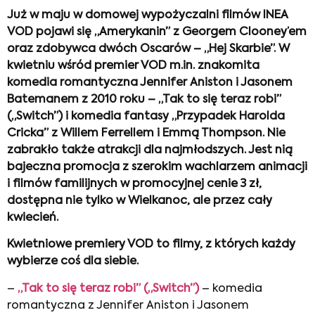
Już w maju w domowej wypożyczalni filmów INEA
VOD pojawi się „Amerykanin” z Georgem Clooney’em
oraz zdobywca dwóch Oscarów – „Hej Skarbie”. W
kwietniu wśród premier VOD m.in. znakomita
komedia romantyczna Jennifer Aniston i Jasonem
Batemanem z 2010 roku – „Tak to się teraz robi”
(„Switch”) i komedia fantasy „Przypadek Harolda
Cricka” z Willem Ferrellem i Emmą Thompson. Nie
zabrakło także atrakcji dla najmłodszych. Jest nią
bajeczna promocja z szerokim wachlarzem animacji
i filmów familijnych w promocyjnej cenie 3 zł,
dostępna nie tylko w Wielkanoc, ale przez cały
kwiecień.
Kwietniowe premiery VOD to filmy, z których każdy
wybierze coś dla siebie.
–
„Tak to się teraz robi” („Switch”)
– komedia
romantyczna z Jennifer Aniston i Jasonem