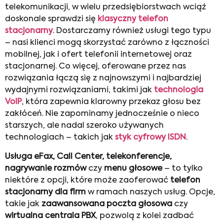
telekomunikacji, w wielu przedsiębiorstwach wciąż
doskonale sprawdzi się
klasyczny telefon
stacjonarny
. Dostarczamy również usługi tego typu
– nasi klienci mogą skorzystać zarówno z łączności
mobilnej, jak i ofert telefonii internetowej oraz
stacjonarnej. Co więcej, oferowane przez nas
rozwiązania łączą się z najnowszymi i najbardziej
wydajnymi rozwiązaniami, takimi jak
technologia
VoIP
, która zapewnia klarowny przekaz głosu bez
zakłóceń. Nie zapominamy jednocześnie o nieco
starszych, ale nadal szeroko używanych
technologiach – takich jak
styk cyfrowy ISDN
.
Usługa eFax, Call Center, telekonferencje,
nagrywanie rozmów
czy
menu głosowe
– to tylko
niektóre z opcji, które może zaoferować
telefon
stacjonarny dla firm
w ramach naszych usług. Opcje,
takie jak
zaawansowana poczta głosowa
czy
wirtualna centrala PBX
, pozwolą z kolei zadbać