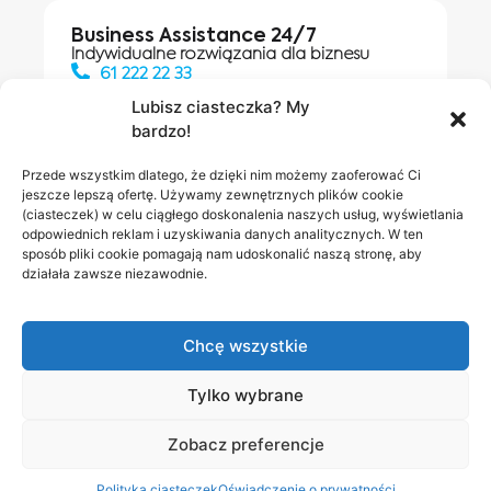
Business Assistance 24/7
Indywidualne rozwiązania dla biznesu
61 222 22 33
Lubisz ciasteczka? My
bardzo!
Działania digitalowe:
61 448 20 30
Przede wszystkim dlatego, że dzięki nim możemy zaoferować Ci
jeszcze lepszą ofertę. Używamy zewnętrznych plików cookie
(ciasteczek) w celu ciągłego doskonalenia naszych usług, wyświetlania
odpowiednich reklam i uzyskiwania danych analitycznych. W ten
Salony INEA
Napisz do
sposób pliki cookie pomagają nam udoskonalić naszą stronę, aby
działała zawsze niezawodnie.
nas
Chcę wszystkie
Tylko wybrane
Zobacz preferencje
Polityka prywatności
RODO w INEA
Bezpieczeństwo
Polityka ciasteczek
Oświadczenie o prywatności