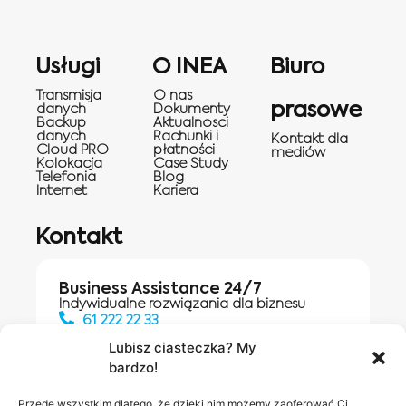
Usługi
O INEA
Biuro
Transmisja
O nas
prasowe
danych
Dokumenty
Backup
Aktualnosci
danych
Rachunki i
Kontakt dla
Cloud PRO
płatności
mediów
Kolokacja
Case Study
Telefonia
Blog
Internet
Kariera
Kontakt
Business Assistance 24/7
Indywidualne rozwiązania dla biznesu
61 222 22 33
Lubisz ciasteczka? My
bardzo!
Działania digitalowe:
61 448 20 30
Przede wszystkim dlatego, że dzięki nim możemy zaoferować Ci