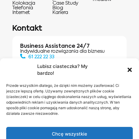
Kolokacja
Case Study
Telefonia
Blog
Internet
Kariera
Kontakt
Business Assistance 24/7
Indywidualne rozwiązania dla biznesu
61 222 22 33
Lubisz ciasteczka? My
bardzo!
Działania digitalowe:
61 448 20 30
Przede wszystkim dlatego, że dzięki nim możemy zaoferować Ci
jeszcze lepszą ofertę. Używamy zewnętrznych plików cookie
(ciasteczek) w celu ciągłego doskonalenia naszych usług, wyświetlania
odpowiednich reklam i uzyskiwania danych analitycznych. W ten
Salony INEA
Napisz do
sposób pliki cookie pomagają nam udoskonalić naszą stronę, aby
działała zawsze niezawodnie.
nas
Chcę wszystkie