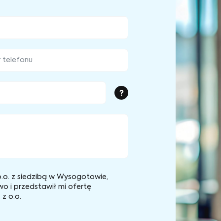
?
.o. z siedzibą w Wysogotowie,
wo i przedstawił mi ofertę
z o.o.