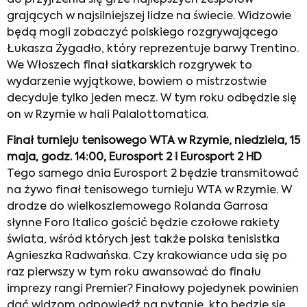
grających w najsilniejszej lidze na świecie. Widzowie
będą mogli zobaczyć polskiego rozgrywającego
Łukasza Żygadło, który reprezentuje barwy Trentino.
We Włoszech finał siatkarskich rozgrywek to
wydarzenie wyjątkowe, bowiem o mistrzostwie
decyduje tylko jeden mecz. W tym roku odbędzie się
on w Rzymie w hali Palalottomatica.
Finał turnieju tenisowego WTA w Rzymie, niedziela, 15
maja, godz. 14:00, Eurosport 2 i Eurosport 2 HD
Tego samego dnia Eurosport 2 będzie transmitować
na żywo finał tenisowego turnieju WTA w Rzymie. W
drodze do wielkoszlemowego Rolanda Garrosa
słynne Foro Italico gościć będzie czołowe rakiety
świata, wśród których jest także polska tenisistka
Agnieszka Radwańska. Czy krakowiance uda się po
raz pierwszy w tym roku awansować do finału
imprezy rangi Premier? Finałowy pojedynek powinien
dać widzom odpowiedź na pytanie, kto będzie się