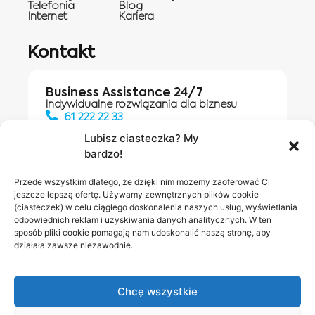
Telefonia
Blog
Internet
Kariera
Kontakt
Business Assistance 24/7
Indywidualne rozwiązania dla biznesu
61 222 22 33
Lubisz ciasteczka? My
bardzo!
Działania digitalowe:
61 448 20 30
Przede wszystkim dlatego, że dzięki nim możemy zaoferować Ci
jeszcze lepszą ofertę. Używamy zewnętrznych plików cookie
(ciasteczek) w celu ciągłego doskonalenia naszych usług, wyświetlania
odpowiednich reklam i uzyskiwania danych analitycznych. W ten
Salony INEA
Napisz do
sposób pliki cookie pomagają nam udoskonalić naszą stronę, aby
działała zawsze niezawodnie.
nas
Chcę wszystkie