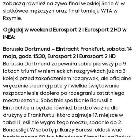
zobaczą również na żywo finał włoskiej Serie A1 w
siatkówce mężczyzn oraz finał turnieju WTA w
Rzymie.
Oglądaj w weekend Eurosport 2 i Eurosport 2 HD w
INEA:
Borussia Dortmund – Eintracht Frankfurt, sobota, 14
maja, godz. 15:30, Eurosport 2 i Eurosport 2 HD
Borussia Dortmund zapewniła sobie pierwszy po 9
latach triumf w niemieckich rozgrywkach już na 3
kolejki przed zakończeniem rozgrywek, ale oficjalne
wręczenie srebrnej patery i wielkie świętowanie
rozpocznie się dopiero po rozegraniu ostatniego
meczu sezonu. Sobotnie spotkanie Borussii z
Eintrachtem będzie również bardzo ważne dla
drużyny z Frankfurtu, która zajmuje 17. miejsce w
tabeli i jeśli nie wygra tego meczu, spadnie do 2.
Bundesligi. W sobotę piłkarzy Borussii oklaskiwać