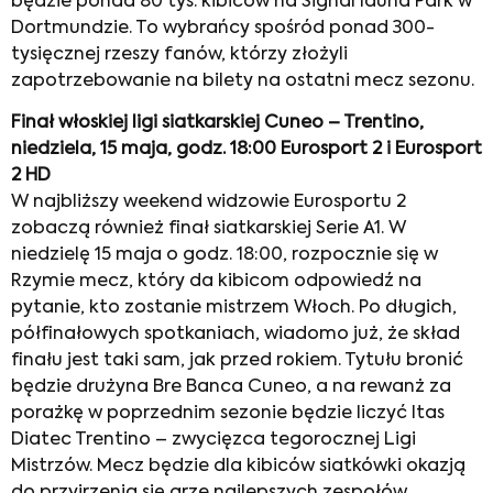
będzie ponad 80 tys. kibiców na Signal Iduna Park w
Dortmundzie. To wybrańcy spośród ponad 300-
tysięcznej rzeszy fanów, którzy złożyli
zapotrzebowanie na bilety na ostatni mecz sezonu.
Finał włoskiej ligi siatkarskiej Cuneo – Trentino,
niedziela, 15 maja, godz. 18:00 Eurosport 2 i Eurosport
2 HD
W najbliższy weekend widzowie Eurosportu 2
zobaczą również finał siatkarskiej Serie A1. W
niedzielę 15 maja o godz. 18:00, rozpocznie się w
Rzymie mecz, który da kibicom odpowiedź na
pytanie, kto zostanie mistrzem Włoch. Po długich,
półfinałowych spotkaniach, wiadomo już, że skład
finału jest taki sam, jak przed rokiem. Tytułu bronić
będzie drużyna Bre Banca Cuneo, a na rewanż za
porażkę w poprzednim sezonie będzie liczyć Itas
Diatec Trentino – zwycięzca tegorocznej Ligi
Mistrzów. Mecz będzie dla kibiców siatkówki okazją
do przyjrzenia się grze najlepszych zespołów