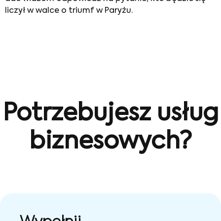
liczył w walce o triumf w Paryżu.
Potrzebujesz usług
biznesowych?