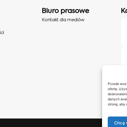
Biuro prasowe
K
Kontakt dla mediów
ci
Przede wszy
ofertę. Uży
doskonaleni
danych anal
stronę, aby
Chcę 