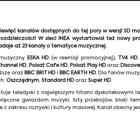
ziewięć kanałów dostępnych do tej pory w wersji SD m
rozdzielczości! W sieci INEA wystartował też nowy 
nadaje aż 23 kanały o tematyce muzycznej.
ł muzyczny
ESKA HD
(w reemisji promocyjnej),
TV4 HD
Channel HD
,
Polsat Cafe HD
,
Polsat Play HD
oraz
Discove
yższe oraz
BBC BRIT HD
i
BBC EARTH HD
. Dla fanów muzyk
ch:
Oszczędnym
,
Standard HD
oraz
Super HD
.
je teledyski z największymi hitami dyskotekowymi lat 
święcone gwiazdom muzyki, listy przebojów, bloki t
z zakresu rozrywki i kultury masowej. Kanał obecny jes