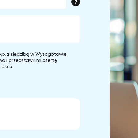
?
.o. z siedzibą w Wysogotowie,
wo i przedstawił mi ofertę
z o.o.