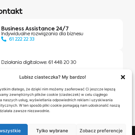
ontakt
Business Assistance 24/7
Indywidualne rozwiązania dla biznesu
61 222 22 33
Działania digitalowe:
61 448 20 30
Lubisz ciasteczka? My bardzo!
Salony INEA
Napisz do nas
stkim dlatego, że dzięki nim możemy zaoferować Ci jeszcze lepszą
wamy zewnętrznych plików cookie (ciasteczek) w celu ciągłego
a naszych usług, wyświetlania odpowiednich reklam i uzyskiwania
itycznych. W ten sposób pliki cookie pomagają nam udoskonalić naszą
 działała zawsze niezawodnie.
wszystkie
Tylko wybrane
Zobacz preferencje