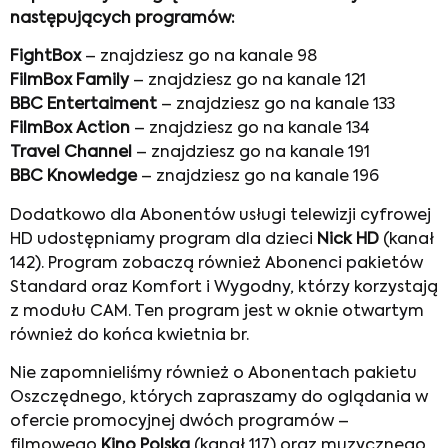
następujących programów:
FightBox
– znajdziesz go na kanale 98
FilmBox Family
– znajdziesz go na kanale 121
BBC Entertaiment
– znajdziesz go na kanale 133
FilmBox Action
– znajdziesz go na kanale 134
Travel Channel
– znajdziesz go na kanale 191
BBC Knowledge
– znajdziesz go na kanale 196
Dodatkowo dla Abonentów usługi telewizji cyfrowej
HD udostępniamy program dla dzieci
Nick HD
(kanał
142). Program zobaczą również Abonenci pakietów
Standard oraz Komfort i Wygodny, którzy korzystają
z modułu CAM. Ten program jest w oknie otwartym
również do końca kwietnia br.
Nie zapomnieliśmy również o Abonentach pakietu
Oszczędnego, których zapraszamy do oglądania w
ofercie promocyjnej dwóch programów –
filmowego
Kino Polska
(kanał 117) oraz muzycznego