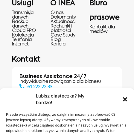
Usługi
O INEA
Biuro
Transmisja
O nas
prasowe
danych
Dokumenty
Backup
Aktualnosci
danych
Rachunki i
Kontakt dla
Cloud PRO
płatności
mediów
Kolokacja
Case Study
Telefonia
Blog
Internet
Kariera
Kontakt
Business Assistance 24/7
Indywidualne rozwiązania dla biznesu
61 222 22 33
Lubisz ciasteczka? My
bardzo!
Działania digitalowe:
61 448 20 30
Przede wszystkim dlatego, że dzięki nim możemy zaoferować Ci
jeszcze lepszą ofertę. Używamy zewnętrznych plików cookie
(ciasteczek) w celu ciągłego doskonalenia naszych usług, wyświetlania
odpowiednich reklam i uzyskiwania danych analitycznych. W ten