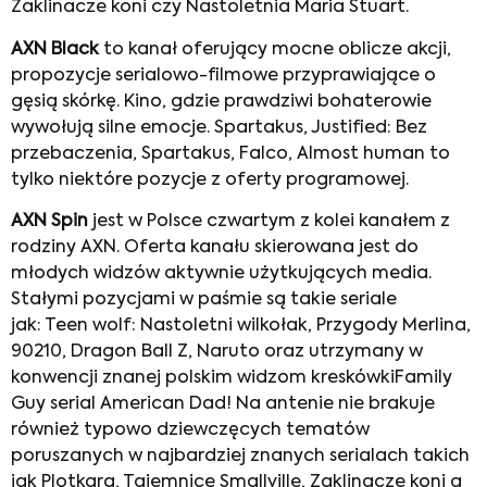
Zaklinacze koni czy Nastoletnia Maria Stuart.
AXN Black
to kanał oferujący mocne oblicze akcji,
propozycje serialowo-filmowe przyprawiające o
gęsią skórkę. Kino, gdzie prawdziwi bohaterowie
wywołują silne emocje. Spartakus, Justified: Bez
przebaczenia, Spartakus, Falco, Almost human to
tylko niektóre pozycje z oferty programowej.
AXN Spin
jest w Polsce czwartym z kolei kanałem z
rodziny AXN. Oferta kanału skierowana jest do
młodych widzów aktywnie użytkujących media.
Stałymi pozycjami w paśmie są takie seriale
jak: Teen wolf: Nastoletni wilkołak, Przygody Merlina,
90210, Dragon Ball Z, Naruto oraz utrzymany w
konwencji znanej polskim widzom kreskówkiFamily
Guy serial American Dad! Na antenie nie brakuje
również typowo dziewczęcych tematów
poruszanych w najbardziej znanych serialach takich
jak Plotkara, Tajemnice Smallville, Zaklinacze koni a