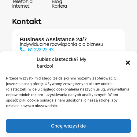
Telefonia
Blog
Internet
Kariera
Kontakt
Business Assistance 24/7
Indywidualne rozwiązania dla biznesu
61 222 22 33
Lubisz ciasteczka? My
bardzo!
Działania digitalowe:
61 448 20 30
Przede wszystkim dlatego, że dzięki nim możemy zaoferować Ci
jeszcze lepszą ofertę. Używamy zewnętrznych plików cookie
(ciasteczek) w celu ciągłego doskonalenia naszych usług, wyświetlania
odpowiednich reklam i uzyskiwania danych analitycznych. W ten
Salony INEA
Napisz do
sposób pliki cookie pomagają nam udoskonalić naszą stronę, aby
działała zawsze niezawodnie.
nas
Chcę wszystkie