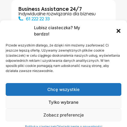
Business Assistance 24/7
Indywidualne rozwiązania dla biznesu
61 222 22 33
Lubisz ciasteczka? My
bardzo!
Działania digitalowe:
61 448 20 30
Przede wszystkim dlatego, że dzięki nim możemy zaoferować Ci
jeszcze lepszą ofertę. Używamy zewnętrznych plików cookie
(ciasteczek) w celu ciągłego doskonalenia naszych usług, wyświetlania
odpowiednich reklam i uzyskiwania danych analitycznych. W ten
Salony INEA
Napisz do
sposób pliki cookie pomagają nam udoskonalić naszą stronę, aby
działała zawsze niezawodnie.
nas
Chcę wszystkie
Tylko wybrane
Zobacz preferencje
Polityka prywatności
RODO w INEA
Bezpieczeństwo
Polityka ciasteczek
Oświadczenie o prywatności