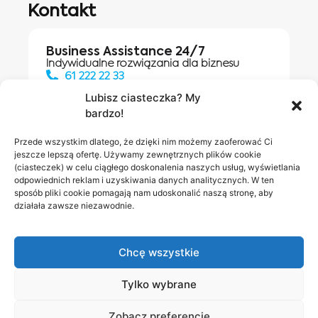
Kontakt
Business Assistance 24/7
Indywidualne rozwiązania dla biznesu
61 222 22 33
Lubisz ciasteczka? My
bardzo!
Działania digitalowe:
61 448 20 30
Przede wszystkim dlatego, że dzięki nim możemy zaoferować Ci
jeszcze lepszą ofertę. Używamy zewnętrznych plików cookie
(ciasteczek) w celu ciągłego doskonalenia naszych usług, wyświetlania
odpowiednich reklam i uzyskiwania danych analitycznych. W ten
Salony INEA
Napisz do
sposób pliki cookie pomagają nam udoskonalić naszą stronę, aby
działała zawsze niezawodnie.
nas
Chcę wszystkie
Tylko wybrane
Zobacz preferencje