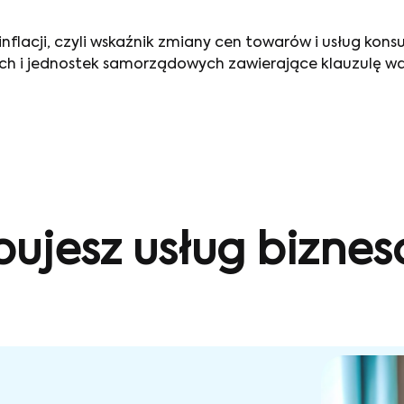
. inflacji, czyli wskaźnik zmiany cen towarów i usług ko
ych i jednostek samorządowych zawierające klauzulę wa
bujesz usług bizne