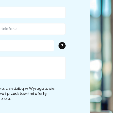
?
.o. z siedzibą w Wysogotowie,
wo i przedstawił mi ofertę
z o.o.