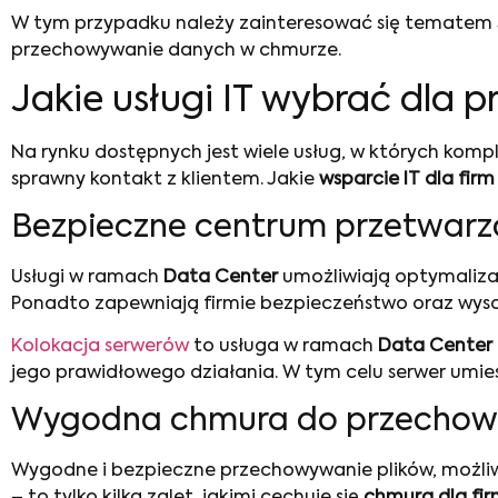
W tym przypadku należy zainteresować się tematem Sa
przechowywanie danych w chmurze.
Jakie usługi IT wybrać dla 
Na rynku dostępnych jest wiele usług, w których kom
sprawny kontakt z klientem. Jakie
wsparcie IT
dla firm
Bezpieczne centrum przetwarza
Usługi w ramach
Data Center
umożliwiają optymalizac
Ponadto zapewniają firmie bezpieczeństwo oraz wysok
Kolokacja serwerów
to usługa w ramach
Data Center
jego prawidłowego działania. W tym celu serwer umie
Wygodna chmura do przechowyw
Wygodne i bezpieczne przechowywanie plików, możliw
– to tylko kilka zalet, jakimi cechuje się
chmura dla fi