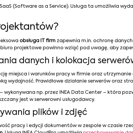
aS (Software as a Service). Usługa ta umożliwia wydaj
projektantów?
pleksowa
obsługa IT firm
zapewnia m.in. ochronę danych,
biuro projektowe powinno wziąć pod uwagę, aby zapew
nia danych i kolokacja serweró
ję miejsca i warunków pracy w firmie oraz utrzymanie c
ą wydajność. Prawidłowe działanie serwerów oraz stro
– wykonywana np. przez INEA Data Center – która pozwa
szczany jest w serwerowni usługodawcy.
ania plików i zdjęć
ość pracy i edycji dokumentów w zespole w czasie rze
rm
. Usługa INEA CloudPro umożliwia
przechowywanie da