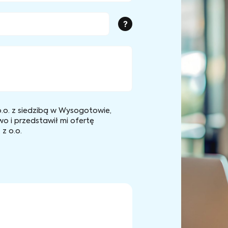
?
.o. z siedzibą w Wysogotowie,
wo i przedstawił mi ofertę
z o.o.