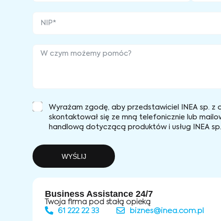
Wyrażam zgodę, aby przedstawiciel INEA sp. z o
skontaktował się ze mną telefonicznie lub mailo
handlową dotyczącą produktów i usług INEA sp. 
WYŚLIJ
Business Assistance 24/7
Twoja firma pod stałą opieką
61 222 22 33
biznes@inea.com.pl