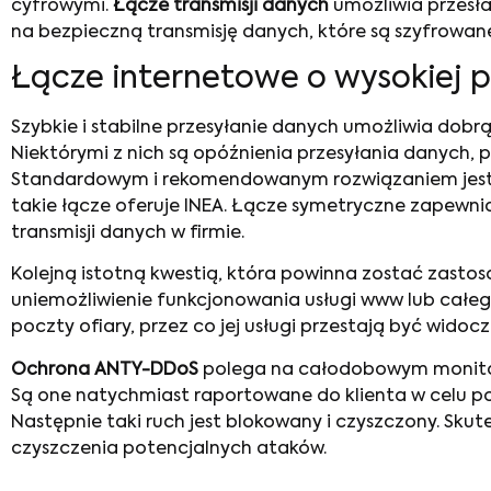
cyfrowymi.
Łącze transmisji danych
umożliwia przesłan
na bezpieczną transmisję danych, które są szyfrowane
Łącze internetowe o wysokiej 
Szybkie i stabilne przesyłanie danych umożliwia dobr
Niektórymi z nich są opóźnienia przesyłania danych, 
Standardowym i rekomendowanym rozwiązaniem jes
takie łącze oferuje INEA. Łącze symetryczne zapewnia
transmisji danych w firmie.
Kolejną istotną kwestią, która powinna zostać zastos
uniemożliwienie funkcjonowania usługi www lub całe
poczty ofiary, przez co jej usługi przestają być widoc
Ochrona ANTY-DDoS
polega na całodobowym monitorow
Są one natychmiast raportowane do klienta w celu po
Następnie taki ruch jest blokowany i czyszczony. Sku
czyszczenia potencjalnych ataków.