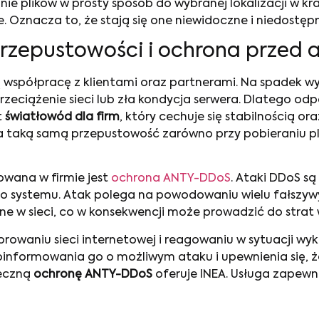
ie plików w prosty sposób do wybranej lokalizacji w kra
. Oznacza to, że stają się one niewidoczne i niedostęp
przepustowości i ochrona przed
ą współpracę z klientami oraz partnerami. Na spadek w
przeciążenie sieci lub zła kondycja serwera. Dlatego od
t
światłowód dla firm
, który cechuje się stabilnością 
 taką samą przepustowość zarówno przy pobieraniu plikó
owana w firmie jest
ochrona ANTY-DDoS
. Ataki DDoS są
go systemu. Atak polega na powodowaniu wielu fałszyw
zne w sieci, co w konsekwencji może prowadzić do strat w
aniu sieci internetowej i reagowaniu w sytuacji wykry
informowania go o możliwym ataku i upewnienia się, ż
teczną
ochronę ANTY-DDoS
oferuje INEA. Usługa zape