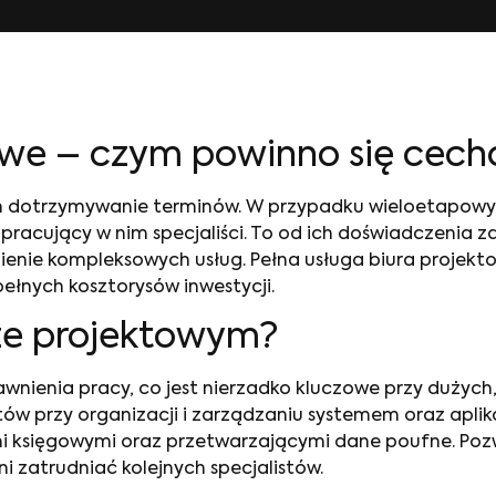
towe – czym powinno się cec
im dotrzymywanie terminów. W przypadku wieloetapowych
racujący w nim specjaliści. To od ich doświadczenia za
ienie kompleksowych usług. Pełna usługa biura projek
pełnych kosztorysów inwestycji.
ze projektowym?
wnienia pracy, co jest nierzadko kluczowe przy dużych
tów przy organizacji i zarządzaniu systemem oraz apli
i księgowymi oraz przetwarzającymi dane poufne. Pozw
 zatrudniać kolejnych specjalistów.