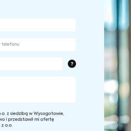
?
.o. z siedzibą w Wysogotowie,
wo i przedstawił mi ofertę
z o.o.