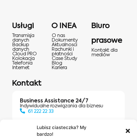
Usługi
O INEA
Biuro
Transmisja
O nas
prasowe
danych
Dokumenty
Backup
Aktualnosci
danych
Rachunki i
Kontakt dla
Cloud PRO
płatności
mediów
Kolokacja
Case Study
Telefonia
Blog
Internet
Kariera
Kontakt
Business Assistance 24/7
Indywidualne rozwiązania dla biznesu
61 222 22 33
Lubisz ciasteczka? My
bardzo!
Działania digitalowe:
61 448 20 30