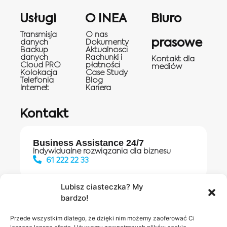
Usługi
O INEA
Biuro
Transmisja
O nas
prasowe
danych
Dokumenty
Backup
Aktualnosci
danych
Rachunki i
Kontakt dla
Cloud PRO
płatności
mediów
Kolokacja
Case Study
Telefonia
Blog
Internet
Kariera
Kontakt
Business Assistance 24/7
Indywidualne rozwiązania dla biznesu
61 222 22 33
Lubisz ciasteczka? My
bardzo!
Działania digitalowe:
61 448 20 30
Przede wszystkim dlatego, że dzięki nim możemy zaoferować Ci