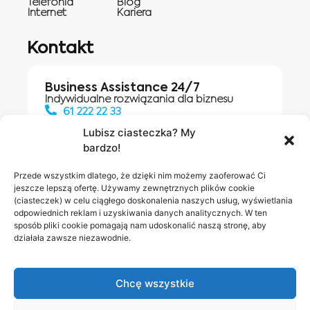
Telefonia
Blog
Internet
Kariera
Kontakt
Business Assistance 24/7
Indywidualne rozwiązania dla biznesu
61 222 22 33
Lubisz ciasteczka? My
bardzo!
Działania digitalowe:
61 448 20 30
Przede wszystkim dlatego, że dzięki nim możemy zaoferować Ci
jeszcze lepszą ofertę. Używamy zewnętrznych plików cookie
(ciasteczek) w celu ciągłego doskonalenia naszych usług, wyświetlania
odpowiednich reklam i uzyskiwania danych analitycznych. W ten
Salony INEA
Napisz do
sposób pliki cookie pomagają nam udoskonalić naszą stronę, aby
działała zawsze niezawodnie.
nas
Chcę wszystkie