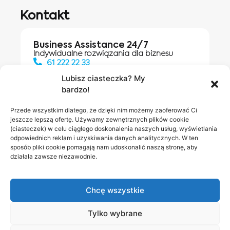
Kontakt
Business Assistance 24/7
Indywidualne rozwiązania dla biznesu
61 222 22 33
Lubisz ciasteczka? My
bardzo!
Działania digitalowe:
61 448 20 30
Przede wszystkim dlatego, że dzięki nim możemy zaoferować Ci
jeszcze lepszą ofertę. Używamy zewnętrznych plików cookie
(ciasteczek) w celu ciągłego doskonalenia naszych usług, wyświetlania
odpowiednich reklam i uzyskiwania danych analitycznych. W ten
Salony INEA
Napisz do
sposób pliki cookie pomagają nam udoskonalić naszą stronę, aby
działała zawsze niezawodnie.
nas
Chcę wszystkie
Tylko wybrane