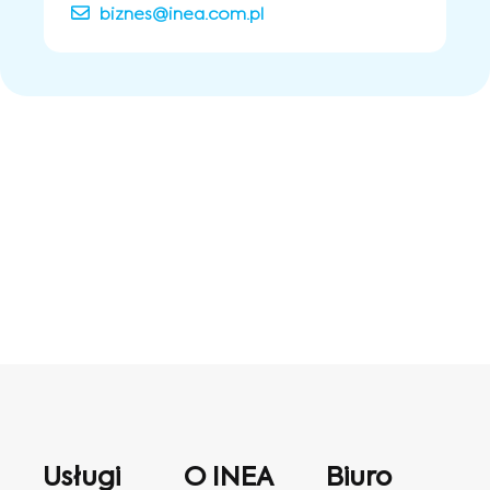
biznes@inea.com.pl
Usługi
O INEA
Biuro