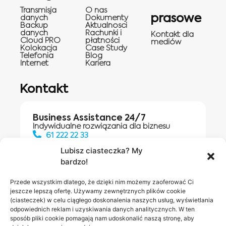
Transmisja
O nas
prasowe
danych
Dokumenty
Backup
Aktualnosci
danych
Rachunki i
Kontakt dla
Cloud PRO
płatności
mediów
Kolokacja
Case Study
Telefonia
Blog
Internet
Kariera
Kontakt
Business Assistance 24/7
Indywidualne rozwiązania dla biznesu
61 222 22 33
Lubisz ciasteczka? My
bardzo!
Działania digitalowe:
61 448 20 30
Przede wszystkim dlatego, że dzięki nim możemy zaoferować Ci
jeszcze lepszą ofertę. Używamy zewnętrznych plików cookie
(ciasteczek) w celu ciągłego doskonalenia naszych usług, wyświetlania
odpowiednich reklam i uzyskiwania danych analitycznych. W ten
Salony INEA
Napisz do
sposób pliki cookie pomagają nam udoskonalić naszą stronę, aby