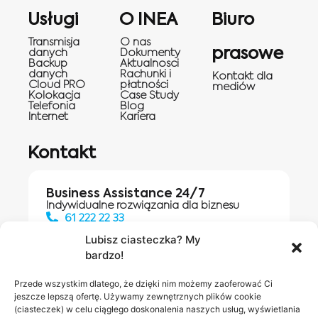
Usługi
O INEA
Biuro
Transmisja
O nas
prasowe
danych
Dokumenty
Backup
Aktualnosci
danych
Rachunki i
Kontakt dla
Cloud PRO
płatności
mediów
Kolokacja
Case Study
Telefonia
Blog
Internet
Kariera
Kontakt
Business Assistance 24/7
Indywidualne rozwiązania dla biznesu
61 222 22 33
Lubisz ciasteczka? My
bardzo!
Działania digitalowe:
61 448 20 30
Przede wszystkim dlatego, że dzięki nim możemy zaoferować Ci
jeszcze lepszą ofertę. Używamy zewnętrznych plików cookie
(ciasteczek) w celu ciągłego doskonalenia naszych usług, wyświetlania