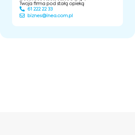
Twoja firma pod stałą opieką
61 222 22 33
biznes@inea.com.pl