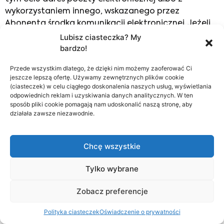
wykorzystaniem innego, wskazanego przez
Abonenta środka komunikacji elektronicznej. Jeżeli
Abonent nie wskaże adresu poczty elektronicznej
Lubisz ciasteczka? My
bardzo!
albo innego środka komunikacji elektronicznej,
Dostawca usług potwierdza przyjęcie reklamacji
Przede wszystkim dlatego, że dzięki nim możemy zaoferować Ci
oraz udziela odpowiedzi na reklamację na adres
jeszcze lepszą ofertę. Używamy zewnętrznych plików cookie
poczty elektronicznej, z którego reklamacja została
(ciasteczek) w celu ciągłego doskonalenia naszych usług, wyświetlania
odpowiednich reklam i uzyskiwania danych analitycznych. W ten
wysłana, albo z wykorzystaniem środka komunikacji
sposób pliki cookie pomagają nam udoskonalić naszą stronę, aby
elektronicznej użytego przez Abonenta do złożenia
działała zawsze niezawodnie.
reklamacji.
5. Za zgodą Abonenta, wyrażoną w reklamacji, w
Chcę wszystkie
Umowie abonenckiej lub w odrębnym oświadczeniu,
Dostawca usług potwierdza przyjęcie reklamacji
Tylko wybrane
oraz udziela odpowiedzi na reklamację w formie
elektronicznej na wskazany w tym celu adres poczty
Zobacz preferencje
elektronicznej albo z wykorzystaniem innego,
wskazanego przez Abonenta środka komunikacji
Polityka ciasteczek
Oświadczenie o prywatności
elektronicznej. Przepis art. 174 ustawy z dnia 16 lipca