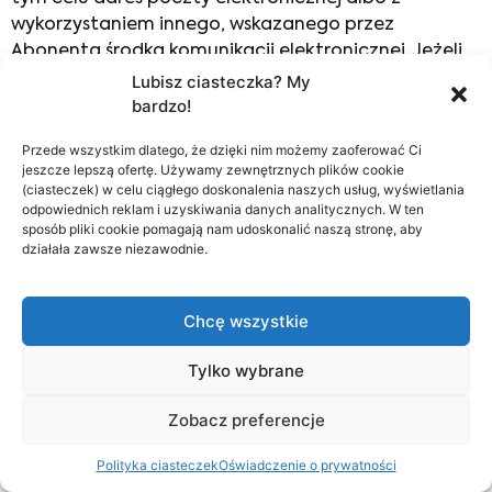
wykorzystaniem innego, wskazanego przez
Abonenta środka komunikacji elektronicznej. Jeżeli
Abonent nie wskaże adresu poczty elektronicznej
Lubisz ciasteczka? My
bardzo!
albo innego środka komunikacji elektronicznej,
Dostawca usług potwierdza przyjęcie reklamacji
Przede wszystkim dlatego, że dzięki nim możemy zaoferować Ci
oraz udziela odpowiedzi na reklamację na adres
jeszcze lepszą ofertę. Używamy zewnętrznych plików cookie
poczty elektronicznej, z którego reklamacja została
(ciasteczek) w celu ciągłego doskonalenia naszych usług, wyświetlania
odpowiednich reklam i uzyskiwania danych analitycznych. W ten
wysłana, albo z wykorzystaniem środka komunikacji
sposób pliki cookie pomagają nam udoskonalić naszą stronę, aby
elektronicznej użytego przez Abonenta do złożenia
działała zawsze niezawodnie.
reklamacji.
5. Za zgodą Abonenta, wyrażoną w reklamacji, w
Chcę wszystkie
Umowie abonenckiej lub w odrębnym oświadczeniu,
Dostawca usług potwierdza przyjęcie reklamacji
Tylko wybrane
oraz udziela odpowiedzi na reklamację w formie
elektronicznej na wskazany w tym celu adres poczty
Zobacz preferencje
elektronicznej albo z wykorzystaniem innego,
wskazanego przez Abonenta środka komunikacji
Polityka ciasteczek
Oświadczenie o prywatności
elektronicznej. Przepis art. 174 ustawy z dnia 16 lipca