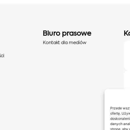
Biuro prasowe
K
Kontakt dla mediów
ci
Przede wszy
ofertę. Uży
doskonaleni
danych anal
stronę, aby