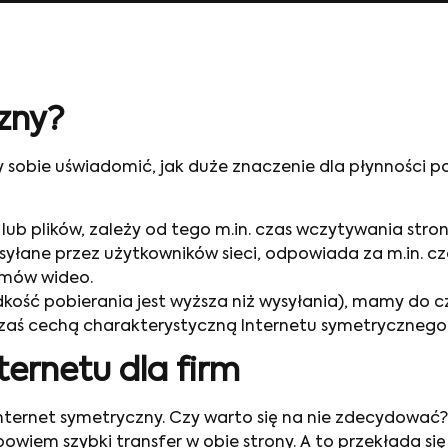
czny?
ży sobie uświadomić, jak duże znaczenie dla płynności
ub plików, zależy od tego m.in. czas wczytywania stro
ysyłane przez użytkowników sieci, odpowiada za m.in. c
zmów wideo.
ędkość pobierania jest wyższa niż wysyłania), mamy do 
 zaś cechą charakterystyczną Internetu symetrycznego
ternetu dla firm
ternet symetryczny. Czy warto się na nie zdecydować? T
owiem szybki transfer w obie strony. A to przekłada s