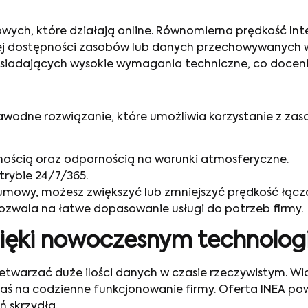
sowych, które działają online. Równomierna prędkość I
tałej dostępności zasobów lub danych przechowywanych 
osiadających wysokie wymagania techniczne, co doceni
wodne rozwiązanie, które umożliwia korzystanie z zaso
jnością oraz odpornością na warunki atmosferyczne.
trybie 24/7/365.
owy, możesz zwiększyć lub zmniejszyć prędkość łącz
ozwala na łatwe dopasowanie usługi do potrzeb firmy.
zięki nowoczesnym technolo
twarzać duże ilości danych w czasie rzeczywistym. Wide
zaś na codzienne funkcjonowanie firmy. Oferta INEA pows
 skrzydła.