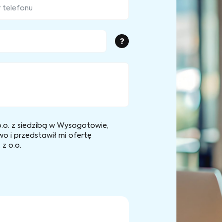
?
.o. z siedzibą w Wysogotowie,
wo i przedstawił mi ofertę
z o.o.