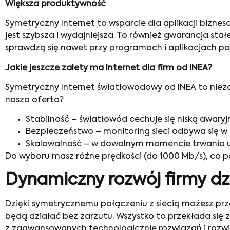
Większa produktywność
Symetryczny Internet to wsparcie dla aplikacji bizne
jest szybsza i wydajniejsza. To również gwarancja s
sprawdzą się nawet przy programach i aplikacjach p
Jakie jeszcze zalety ma Internet dla firm od INEA?
Symetryczny Internet światłowodowy od INEA to nieza
nasza oferta?
Stabilność – światłowód cechuje się niską awary
Bezpieczeństwo – monitoring sieci odbywa się w 
Skalowalność – w dowolnym momencie trwania um
Do wyboru masz różne prędkości (do 1000 Mb/s), co p
Dynamiczny rozwój firmy d
Dzięki symetrycznemu połączeniu z siecią możesz prze
będą działać bez zarzutu. Wszystko to przekłada się 
z zaawansowanych technologicznie rozwiązań i rozwiń