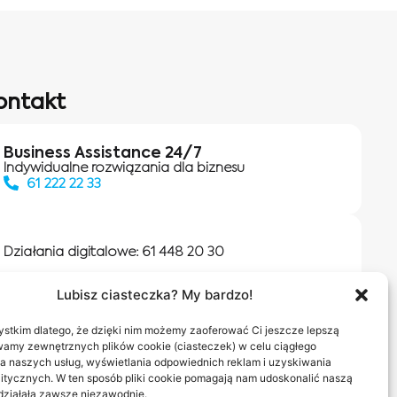
ontakt
Business Assistance 24/7
Indywidualne rozwiązania dla biznesu
61 222 22 33
Działania digitalowe:
61 448 20 30
Lubisz ciasteczka? My bardzo!
Salony INEA
Napisz do nas
stkim dlatego, że dzięki nim możemy zaoferować Ci jeszcze lepszą
wamy zewnętrznych plików cookie (ciasteczek) w celu ciągłego
a naszych usług, wyświetlania odpowiednich reklam i uzyskiwania
itycznych. W ten sposób pliki cookie pomagają nam udoskonalić naszą
 działała zawsze niezawodnie.