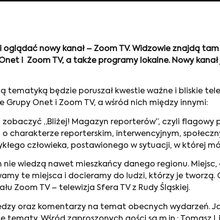
i oglądać nowy kanał – Zoom TV. Widzowie znajdą tam
net i Zoom TV, a także programy lokalne. Nowy kanał j
oją tematyką będzie poruszał kwestie ważne i bliskie 
Grupy Onet i Zoom TV, a wśród nich między innymi:
 zobaczyć „Bliżej! Magazyn reporterów”, czyli flagowy
o charakterze reporterskim, interwencyjnym, społeczn
wykłego człowieka, postawionego w sytuacji, w której mó
ch nie wiedzą nawet mieszkańcy danego regionu. Miejsc, 
amy te miejsca i docieramy do ludzi, którzy je tworzą.
u Zoom TV – telewizja Sfera TV z Rudy Śląskiej.
iedzy oraz komentarzy na temat obecnych wydarzeń. J
 tematy. Wśród zaproszonych gości są m.in.: Tomasz Lis