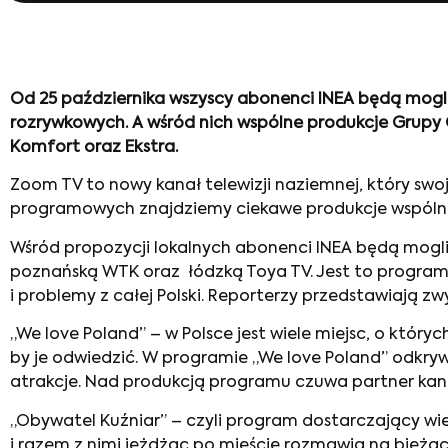
Od 25 października wszyscy abonenci INEA będą mogl
rozrywkowych. A wśród nich wspólne produkcje Grupy O
Komfort oraz Ekstra.
Zoom TV to nowy kanał telewizji naziemnej, który sw
programowych znajdziemy ciekawe produkcje wspólne 
Wśród propozycji lokalnych abonenci INEA będą mogli
poznańską WTK oraz łódzką Toya TV. Jest to program 
i problemy z całej Polski. Reporterzy przedstawiają z
„We love Poland” – w Polsce jest wiele miejsc, o który
by je odwiedzić. W programie „We love Poland” odkryw
atrakcje. Nad produkcją programu czuwa partner kanał
„Obywatel Kuźniar” – czyli program dostarczający w
i razem z nimi jeżdżąc po mieście rozmawia na bieżące