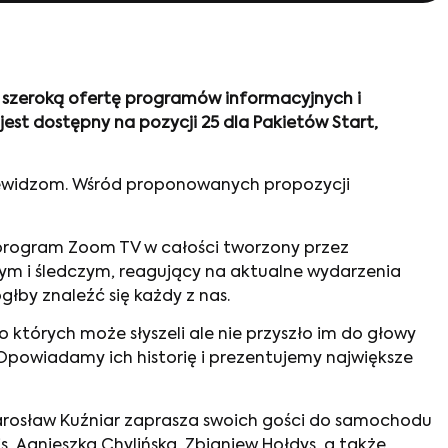
 szeroką ofertę programów informacyjnych i
est dostępny na pozycji 25 dla Pakietów Start,
telewidzom. Wśród proponowanych propozycji
 program Zoom TV w całości tworzony przez
ym i śledczym, reagujący na aktualne wydarzenia
głby znaleźć się każdy z nas.
o których może słyszeli ale nie przyszło im do głowy
 Opowiadamy ich historię i prezentujemy największe
arosław Kuźniar zaprasza swoich gości do samochodu
, Agnieszka Chylińska, Zbigniew Hołdys, a także