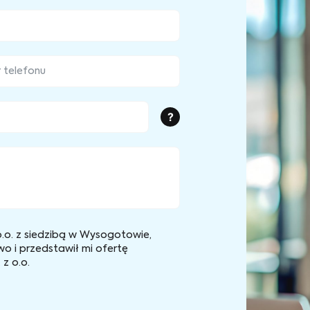
?
.o. z siedzibą w Wysogotowie,
wo i przedstawił mi ofertę
z o.o.