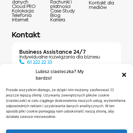
danych
Rachunki i
Kontakt dla
Cloud PRO
płatności
mediów
Kolokacja
Case Study
Telefonia
Blog
Internet
Kariera
Kontakt
Business Assistance 24/7
Indywidualne rozwiązania dla biznesu
61 222 22 33
Lubisz ciasteczka? My
bardzo!
Działania digitalowe:
61 448 20 30
Przede wszystkim dlatego, że dzięki nim możemy zaoferować Ci
jeszcze lepszą ofertę. Używamy zewnętrznych plików cookie
(ciasteczek) w celu ciągłego doskonalenia naszych usług, wyświetlania
odpowiednich reklam i uzyskiwania danych analitycznych. W ten
Salony INEA
Napisz do
sposób pliki cookie pomagają nam udoskonalić naszą stronę, aby
działała zawsze niezawodnie.
nas