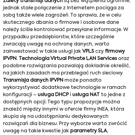
Zalety transmisji danych
są bez wątpienia ogromne,
jednak stałe połączenie z Internetem pociąga za
sobą także wiele zagrożeń. To sprawia, że w celu
skutecznego dbania o firmowe i osobowe dane
należy ściśle kontrolować przesyłane informacje. W
przypadku przedsiębiorstw, które szczególnie
zwracają uwagę na ochronę danych, warto
zainwestować w takie usługi jak
VPLS
czy
firmowy
IPVPN
.
Technologia Virtual Private LAN Services
oraz
podobne rozwiązania pozwalają dokładnie określić,
na jakich zasadach ma przebiegać ruch sieciowy.
Transmisja danych IPVPN
może ponadto
wykorzystywać dodatkowe technologie w ramach
konfiguracji –
usługa DHCP
i
usługa NAT
to jedne z
dostępnych opcji. Tego typu propozycje można
znaleźć między innymi w ofercie firmy INEA, która
skupia się na udostępnianiu dedykowanych
rozwiązań dla biznesu. Przy wyborze warto zwrócić
uwagę na takie kwestie jak
parametry SLA
,