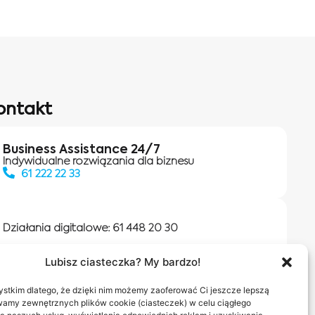
ontakt
Business Assistance 24/7
Indywidualne rozwiązania dla biznesu
61 222 22 33
Działania digitalowe:
61 448 20 30
Lubisz ciasteczka? My bardzo!
Salony INEA
Napisz do nas
stkim dlatego, że dzięki nim możemy zaoferować Ci jeszcze lepszą
wamy zewnętrznych plików cookie (ciasteczek) w celu ciągłego