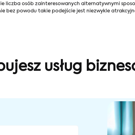
śnie liczba osób zainteresowanych alternatywnymi spos
nie bez powodu takie podejście jest niezwykle atrakcyj
bujesz usług bizne