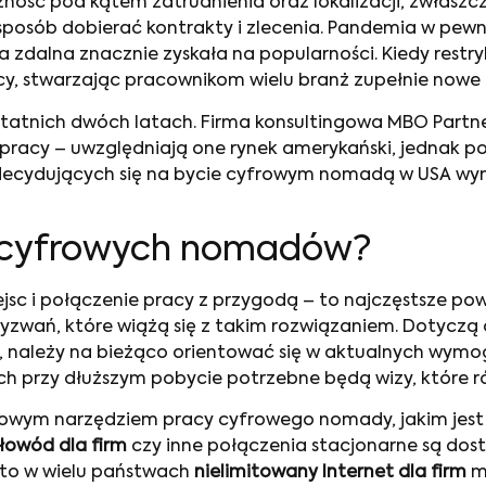
yczność pod kątem zatrudnienia oraz lokalizacji, zwłas
osób dobierać kontrakty i zlecenia. Pandemia w pewny
zdalna znacznie zyskała na popularności. Kiedy restry
, stwarzając pracownikom wielu branż zupełnie nowe 
statnich dwóch latach. Firma konsultingowa MBO Partner
bu pracy – uwzględniają one rynek amerykański, jedn
decydujących się na bycie cyfrowym nomadą w USA wynosi
a cyfrowych nomadów?
sc i połączenie pracy z przygodą – to najczęstsze po
yzwań, które wiążą się z takim rozwiązaniem. Dotyczą
, należy na bieżąco orientować się w aktualnych wym
ch przy dłuższym pobycie potrzebne będą wizy, które 
owym narzędziem pracy cyfrowego nomady, jakim jes
łowód dla firm
czy inne połączenia stacjonarne są dostę
dto w wielu państwach
nielimitowany Internet dla firm
mo