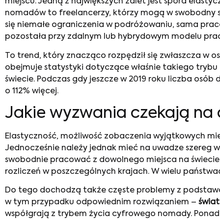
miejscu. Jedną z największych zalet jest spora elast
nomadów to freelancerzy, którzy mogą w swobodny sp
się niemałe ograniczenia w podróżowaniu, sama praca 
pozostała przy zdalnym lub hybrydowym modelu pracy
To trend, który znacząco rozpędził się zwłaszcza w o
obejmuje statystyki dotyczące właśnie takiego try
świecie. Podczas gdy jeszcze w 2019 roku liczba osób 
o 112% więcej.
Jakie wyzwania czekają n
Elastyczność, możliwość zobaczenia wyjątkowych miej
Jednocześnie należy jednak mieć na uwadze szereg w
swobodnie pracować z dowolnego miejsca na świecie
rozliczeń w poszczególnych krajach. W wielu państwa
Do tego dochodzą także częste problemy z podstaw
w tym przypadku odpowiednim rozwiązaniem –
świat
współgrają z trybem życia cyfrowego nomady. Pona