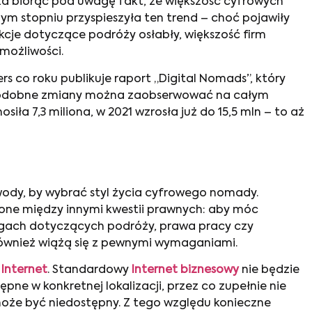
zcza biorąc pod uwagę fakt, że większość cyfrowych
m stopniu przyspieszyła ten trend – choć pojawiły
kcje dotyczące podróży osłabły, większość firm
możliwości.
s co roku publikuje raport „Digital Nomads”, który
ak podobne zmiany można zaobserwować na całym
ła 7,3 miliona, w 2021 wzrosła już do 15,5 mln – to aż
wody, by wybrać styl życia cyfrowego nomady.
 one między innymi kwestii prawnych: aby móc
ogach dotyczących podróży, prawa pracy czy
również wiążą się z pewnymi wymaganiami.
t
Internet
. Standardowy
Internet biznesowy
nie będzie
pne w konkretnej lokalizacji, przez co zupełnie nie
że być niedostępny. Z tego względu konieczne