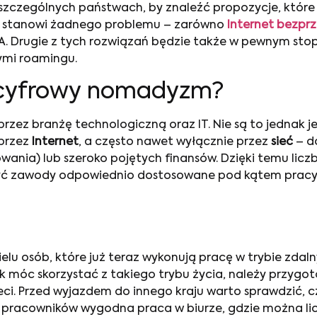
szczególnych państwach, by znaleźć propozycje, które
 stanowi żadnego problemu – zarówno
Internet bezpr
. Drugie z tych rozwiązań będzie także w pewnym sto
ymi roamingu.
e cyfrowy nomadyzm?
przez branżę technologiczną oraz IT. Nie są to jednak 
 przez
Internet
, a często nawet wyłącznie przez
sieć
– d
wania) lub szeroko pojętych finansów. Dzięki temu lic
 być zawody odpowiednio dostosowane pod kątem pracy 
elu osób, które już teraz wykonują pracę w trybie zdal
 móc skorzystać z takiego trybu życia, należy przygo
i. Przed wyjazdem do innego kraju warto sprawdzić, 
ci pracowników wygodna praca w biurze, gdzie można li