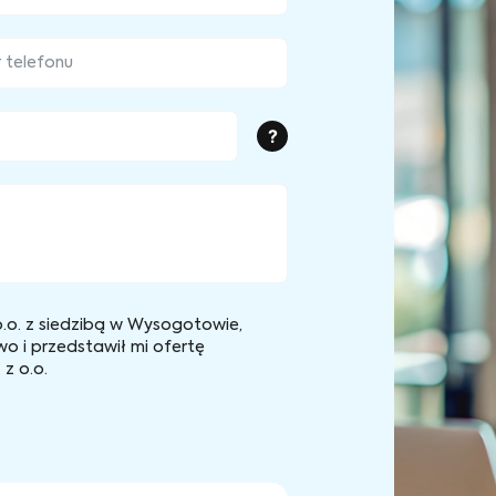
?
.o. z siedzibą w Wysogotowie,
wo i przedstawił mi ofertę
z o.o.