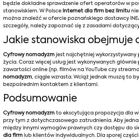
będzie dokładne sprawdzenie ofert operatorów w po
stanowiskiem. W Polsce
Internet dla firm bez limitu
nie
można znaleźć w ofercie poznańskiego dostawcy INEA
szczegóły, należy zapoznać się z zasadami dotycząc
Jakie stanowiska obejmuj
Cyfrowy nomadyzm
jest najchętniej wykorzystywany 
życia. Coraz więcej usług jest wykonywanych głównie
zawartości online (np. filmów na YouTube czy streamo
nomadyzm
, ciągle wzrasta. Wciąż jednak muszą to
bezpośrednim kontaktem z klientami.
Podsumowanie
Cyfrowy nomadyzm
to ekscytująca propozycja dla wi
przy tym z dotychczasowego zatrudnienia. Aby jednak
między innymi wymogów prawnych czy dostępu do siec
dla firm
lub klientów indywidualnych. Dla sporej częś