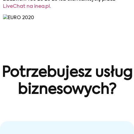
LiveChat na inea.pl
.
Potrzebujesz usług
biznesowych?