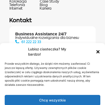
Kolokacja
Case Study
Telefonia
Blog
Internet
Kariera
Kontakt
Business Assistance 24/7
Indywidualne rozwiązania dla biznesu
61 222 22 33
Lubisz ciasteczka? My
bardzo!
Działania digitalowe:
61 448 20 30
Przede wszystkim dlatego, że dzięki nim możemy zaoferować Ci
jeszcze lepszą ofertę. Używamy zewnętrznych plików cookie
(ciasteczek) w celu ciągłego doskonalenia naszych usług, wyświetlania
odpowiednich reklam i uzyskiwania danych analitycznych. W ten
Salony INEA
Napisz do
sposób pliki cookie pomagają nam udoskonalić naszą stronę, aby
działała zawsze niezawodnie.
nas
Chcę wszystkie