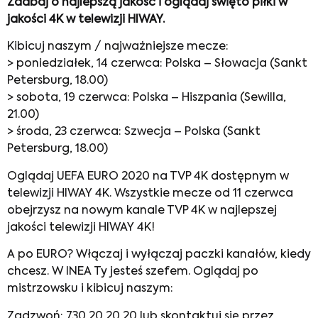
Zadbaj o najlepszą jakość i oglądaj święto piłki w
jakości 4K w telewizji HIWAY.
Kibicuj naszym / najważniejsze mecze:
> poniedziałek, 14 czerwca: Polska – Słowacja (Sankt
Petersburg, 18.00)
> sobota, 19 czerwca: Polska – Hiszpania (Sewilla,
21.00)
> środa, 23 czerwca: Szwecja – Polska (Sankt
Petersburg, 18.00)
Oglądaj UEFA EURO 2020 na TVP 4K dostępnym w
telewizji HIWAY 4K. Wszystkie mecze od 11 czerwca
obejrzysz na nowym kanale TVP 4K w najlepszej
jakości telewizji HIWAY 4K!
A po EURO? Włączaj i wyłączaj paczki kanałów, kiedy
chcesz. W INEA Ty jesteś szefem. Oglądaj po
mistrzowsku i kibicuj naszym:
Zadzwoń: 730 20 20 20 lub skontaktuj się przez