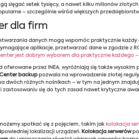
ą sięgać setek tysięcy, a nawet kilku milionów złotych
larne – szczególnie wśród większych przedsiębiorstw,
r dla firm
rzetwarzania danych mogą wspomóc praktycznie każdy o
agające aplikacje, przetwarzać dane w zgodzie z RO
nter jest dobrym wyborem dla praktycznie każdego – 
ład oferowane przez INEA, wyróżniają się także wysokim
 Center backup
pozwala na wprowadzenie złotej reguły
na dwóch różnych nośnikach – w tym na jednym znajdują
zastosowaniu się do tych zasad nawet krytyczne awari
możemy spotkać się z pojęciem, takim jak
kolokacja se
owiedniej lokalizacji urządzeń.
Kolokacja serwerów
po