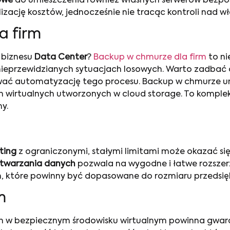
owe
do umieszczenia również własnych serwerów bezpo
izację kosztów, jednocześnie nie tracąc kontroli nad 
a firm
 biznesu
Data Center
?
Backup w chmurze dla firm
to ni
ieprzewidzianych sytuacjach losowych. Warto zadbać o 
ać automatyzację tego procesu. Backup w chmurze u
n wirtualnych utworzonych w cloud storage. To kompl
y.
ting
z ograniczonymi, stałymi limitami może okazać się
twarzania danych
pozwala na wygodne i łatwe rozszerz
, które powinny być dopasowane do rozmiaru przedsię
m
ych w bezpiecznym środowisku wirtualnym powinna gw