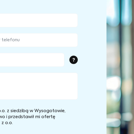
?
.o. z siedzibą w Wysogotowie,
wo i przedstawił mi ofertę
z o.o.