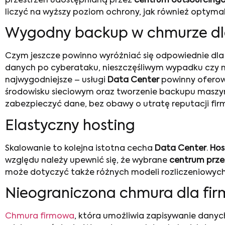
przestrzeń udostępnianą przez
centrum outsourcing
liczyć na wyższy poziom ochrony, jak również optymal
Wygodny backup w chmurze dl
Czym jeszcze powinno wyróżniać się odpowiednie dla
danych po cyberataku, nieszczęśliwym wypadku czy n
najwygodniejsze – usługi
Data Center
powinny oferow
środowisku sieciowym oraz tworzenie backupu maszy
zabezpieczyć dane, bez obawy o utratę reputacji firm
Elastyczny hosting
Skalowanie to kolejna istotna cecha
Data Center
.
Hos
względu należy upewnić się, że wybrane
centrum prze
może dotyczyć także różnych modeli rozliczeniowych
Nieograniczona chmura dla fir
Chmura firmowa
, która umożliwia zapisywanie dan