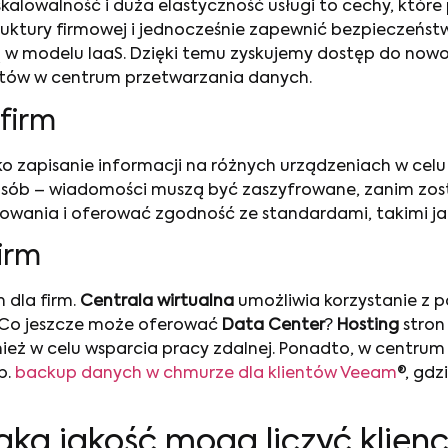
skalowalność i duża elastyczność usługi to cechy, któr
truktury firmowej i jednocześnie zapewnić bezpiecze
 w modelu IaaS. Dzięki temu zyskujemy dostęp do nowoc
stów w centrum przetwarzania danych.
firm
ko zapisanie informacji na różnych urządzeniach w celu
sób – wiadomości muszą być zaszyfrowane, zanim zos
wania i oferować zgodność ze standardami, takimi jak
irm
 dla firm.
Centrala wirtualna
umożliwia korzystanie z 
. Co jeszcze może oferować
Data Center
?
Hosting
stron
nież w celu wsparcia pracy zdalnej. Ponadto, w centru
p.
backup danych w chmurze dla klientów Veeam
®, gdz
aką jakość mogą liczyć klienc