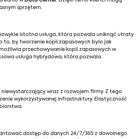
średnio w
Data Center
. Dzięki temu klienci mogą
własnym sprzętem.
ezwykle istotna usługa, która pozwala uniknąć utraty
to, by tworzenie kopii zapasowych było jak
możliwia przechowywanie kopii zapasowych w
eksowa usługa hybrydowa, która pozwala
 niewystarczający wraz z rozwojem firmy. Z tego
enie wykorzystywanej infrastruktury. Elastyczność
biorstwa.
arantować dostęp do danych 24/7/365 z dowolnego