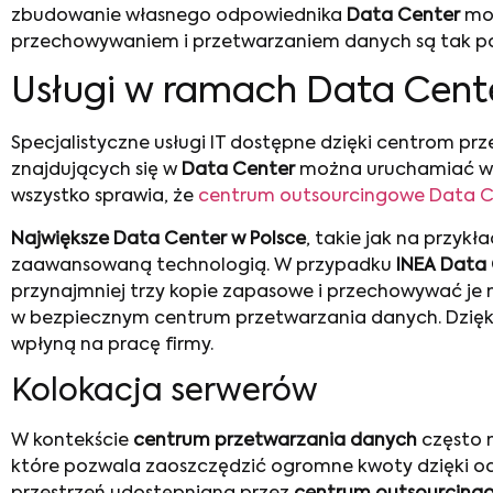
zbudowanie własnego odpowiednika
Data Center
mog
przechowywaniem i przetwarzaniem danych są tak popu
Usługi w ramach Data Cente
Specjalistyczne usługi IT dostępne dzięki centrom p
znajdujących się w
Data Center
można uruchamiać wym
wszystko sprawia, że
centrum outsourcingowe Data Ce
Największe Data Center w Polsce
, takie jak na przyk
zaawansowaną technologią. W przypadku
INEA Data
przynajmniej trzy kopie zapasowe i przechowywać je 
w bezpiecznym centrum przetwarzania danych. Dzięki 
wpłyną na pracę firmy.
Kolokacja serwerów
W kontekście
centrum przetwarzania danych
często 
które pozwala zaoszczędzić ogromne kwoty dzięki odp