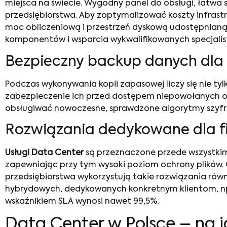
miejsca na świecie. Wygodny panel do obsługi, łatwa 
przedsiębiorstwa. Aby zoptymalizować koszty infras
moc obliczeniową i przestrzeń dyskową udostępnianą
komponentów i wsparcia wykwalifikowanych specjali
Bezpieczny backup danych dla 
Podczas wykonywania kopii zapasowej liczy się nie tyl
zabezpieczenie ich przed dostępem niepowołanych o
obsługiwać nowoczesne, sprawdzone algorytmy szyfro
Rozwiązania dedykowane dla f
Usługi Data Center
są przeznaczone przede wszystkim
zapewniając przy tym wysoki poziom ochrony plików
przedsiębiorstwa wykorzystują takie rozwiązania rów
hybrydowych, dedykowanych konkretnym klientom, n
wskaźnikiem SLA wynosi nawet 99,5%.
Data Center w Polsce – na j