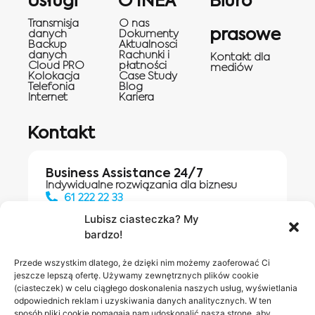
Usługi
O INEA
Biuro
Transmisja
O nas
prasowe
danych
Dokumenty
Backup
Aktualnosci
danych
Rachunki i
Kontakt dla
Cloud PRO
płatności
mediów
Kolokacja
Case Study
Telefonia
Blog
Internet
Kariera
Kontakt
Business Assistance 24/7
Indywidualne rozwiązania dla biznesu
61 222 22 33
Lubisz ciasteczka? My
bardzo!
Działania digitalowe:
61 448 20 30
Przede wszystkim dlatego, że dzięki nim możemy zaoferować Ci
jeszcze lepszą ofertę. Używamy zewnętrznych plików cookie
(ciasteczek) w celu ciągłego doskonalenia naszych usług, wyświetlania
odpowiednich reklam i uzyskiwania danych analitycznych. W ten
Salony INEA
Napisz do
sposób pliki cookie pomagają nam udoskonalić naszą stronę, aby