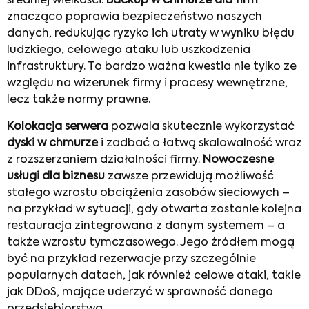
średniej wielkości.
Backup w chmurze dla firm
znacząco poprawia bezpieczeństwo naszych
danych, redukując ryzyko ich utraty w wyniku błędu
ludzkiego, celowego ataku lub uszkodzenia
infrastruktury. To bardzo ważna kwestia nie tylko ze
względu na wizerunek firmy i procesy wewnętrzne,
lecz także normy prawne.
Kolokacja serwera
pozwala skutecznie wykorzystać
dyski w chmurze
i zadbać o łatwą skalowalność wraz
z rozszerzaniem działalności firmy.
Nowoczesne
usługi dla biznesu
zawsze przewidują możliwość
stałego wzrostu obciążenia zasobów sieciowych –
na przykład w sytuacji, gdy otwarta zostanie kolejna
restauracja zintegrowana z danym systemem – a
także wzrostu tymczasowego. Jego źródłem mogą
być na przykład rezerwacje przy szczególnie
popularnych datach, jak również celowe ataki, takie
jak DDoS, mające uderzyć w sprawność danego
przedsiębiorstwa.