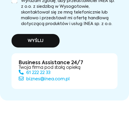
Wyrażam zgodę, aby przedstawiciel INEA sp.
z o.o. z siedzibą w Wysogotowie,
skontaktował się ze mną telefonicznie lub
mailowo i przedstawił mi ofertę handlową
dotyczącą produktów i usług INEA sp. z o.o.
WYŚLIJ
Business Assistance 24/7
Twoja firma pod stałą opieką
61 222 22 33
biznes@inea.com.pl