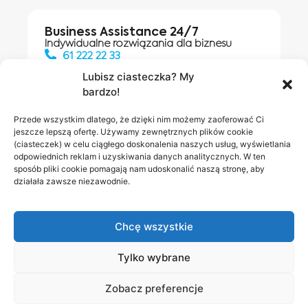
Business Assistance 24/7
Indywidualne rozwiązania dla biznesu
61 222 22 33
Lubisz ciasteczka? My
bardzo!
Działania digitalowe:
61 448 20 30
Przede wszystkim dlatego, że dzięki nim możemy zaoferować Ci
jeszcze lepszą ofertę. Używamy zewnętrznych plików cookie
(ciasteczek) w celu ciągłego doskonalenia naszych usług, wyświetlania
odpowiednich reklam i uzyskiwania danych analitycznych. W ten
Salony INEA
Napisz do
sposób pliki cookie pomagają nam udoskonalić naszą stronę, aby
działała zawsze niezawodnie.
nas
Chcę wszystkie
Tylko wybrane
Zobacz preferencje
Polityka prywatności
RODO w INEA
Bezpieczeństwo