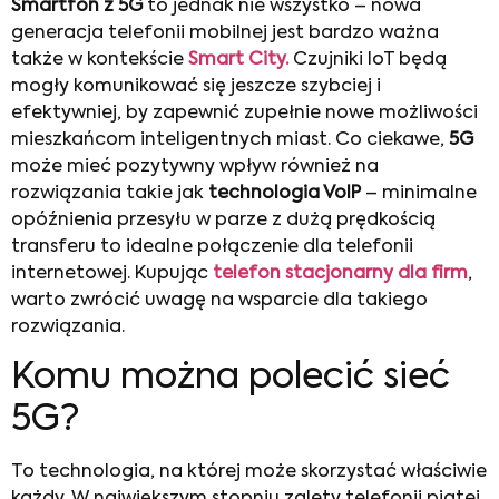
Smartfon z 5G
to jednak nie wszystko – nowa
generacja telefonii mobilnej jest bardzo ważna
także w kontekście
Smart City.
Czujniki IoT będą
mogły komunikować się jeszcze szybciej i
efektywniej, by zapewnić zupełnie nowe możliwości
mieszkańcom inteligentnych miast. Co ciekawe,
5G
może mieć pozytywny wpływ również na
rozwiązania takie jak
technologia VoIP
– minimalne
opóźnienia przesyłu w parze z dużą prędkością
transferu to idealne połączenie dla telefonii
internetowej. Kupując
telefon stacjonarny dla firm
,
warto zwrócić uwagę na wsparcie dla takiego
rozwiązania.
Komu można polecić sieć
5G?
To technologia, na której może skorzystać właściwie
każdy. W największym stopniu zalety telefonii piątej