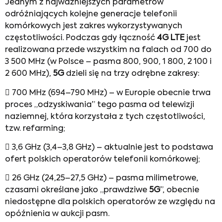
Jednym z najważniejszych parametrów
odróżniających kolejne generacje telefonii
komórkowych jest zakres wykorzystywanych
częstotliwości. Podczas gdy łączność
4G LTE
jest
realizowana przede wszystkim na falach od 700 do
3 500 MHz (w Polsce – pasma 800, 900, 1 800, 2 100 i
2 600 MHz),
5G
dzieli się na trzy odrębne zakresy:
 700 MHz (694–790 MHz) – w Europie obecnie trwa
proces „odzyskiwania” tego pasma od telewizji
naziemnej, która korzystała z tych częstotliwości,
tzw. refarming;
 3,6 GHz (3,4–3,8 GHz) – aktualnie jest to podstawa
ofert polskich operatorów telefonii komórkowej;
 26 GHz (24,25–27,5 GHz) – pasma milimetrowe,
czasami określane jako „prawdziwe
5G
”, obecnie
niedostępne dla polskich operatorów ze względu na
opóźnienia w aukcji pasm.