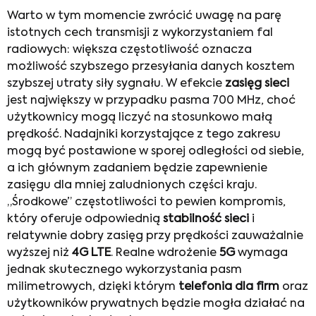
Warto w tym momencie zwrócić uwagę na parę
istotnych cech transmisji z wykorzystaniem fal
radiowych: większa częstotliwość oznacza
możliwość szybszego przesyłania danych kosztem
szybszej utraty siły sygnału. W efekcie
zasięg sieci
jest największy w przypadku pasma 700 MHz, choć
użytkownicy mogą liczyć na stosunkowo małą
prędkość. Nadajniki korzystające z tego zakresu
mogą być postawione w sporej odległości od siebie,
a ich głównym zadaniem będzie zapewnienie
zasięgu dla mniej zaludnionych części kraju.
„Środkowe” częstotliwości to pewien kompromis,
który oferuje odpowiednią
stabilność sieci
i
relatywnie dobry zasięg przy prędkości zauważalnie
wyższej niż
4G LTE
. Realne wdrożenie
5G
wymaga
jednak skutecznego wykorzystania pasm
milimetrowych, dzięki którym
telefonia dla firm
oraz
użytkowników prywatnych będzie mogła działać na