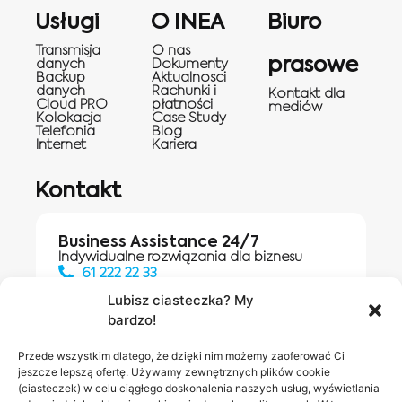
Usługi
O INEA
Biuro
Transmisja
O nas
prasowe
danych
Dokumenty
Backup
Aktualnosci
danych
Rachunki i
Kontakt dla
Cloud PRO
płatności
mediów
Kolokacja
Case Study
Telefonia
Blog
Internet
Kariera
Kontakt
Business Assistance 24/7
Indywidualne rozwiązania dla biznesu
61 222 22 33
Lubisz ciasteczka? My
bardzo!
Działania digitalowe:
61 448 20 30
Przede wszystkim dlatego, że dzięki nim możemy zaoferować Ci
jeszcze lepszą ofertę. Używamy zewnętrznych plików cookie
(ciasteczek) w celu ciągłego doskonalenia naszych usług, wyświetlania